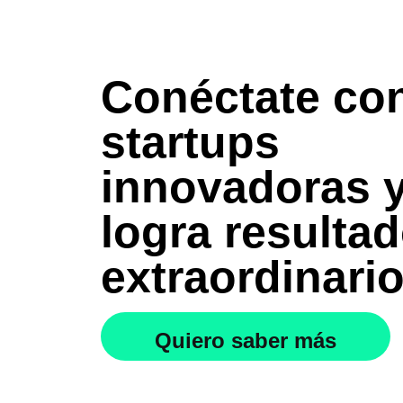
Conéctate co
startups
innovadoras 
logra resulta
extraordinari
Quiero saber más