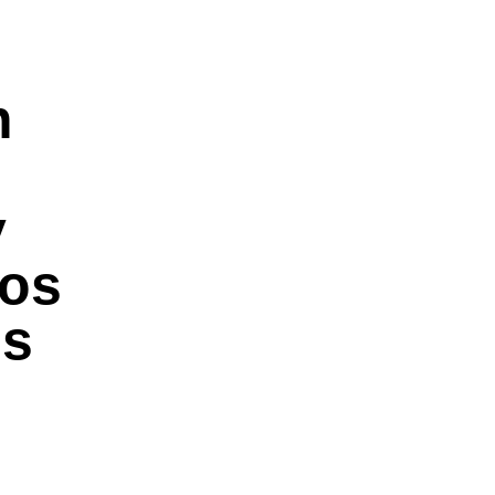
n
y
dos
os