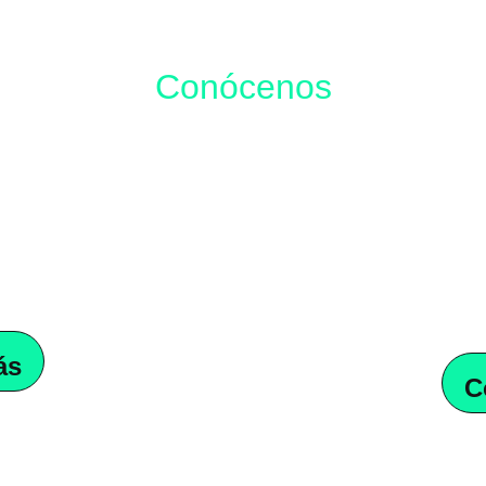
Conócenos
Estratek y Agcente
tiva para emprender,
Fortalecemos el ec
as tradicionales
que
aumentando la compet
ir
vehículos ágiles
que
tecnológica, fomentando
vante año tras año
.
desarrollo y atracci
conexiones de
ás
C