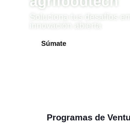
agrifoodtech
Soluciona tus desafíos e
innovación abierta
Súmate
Programas de Ventur