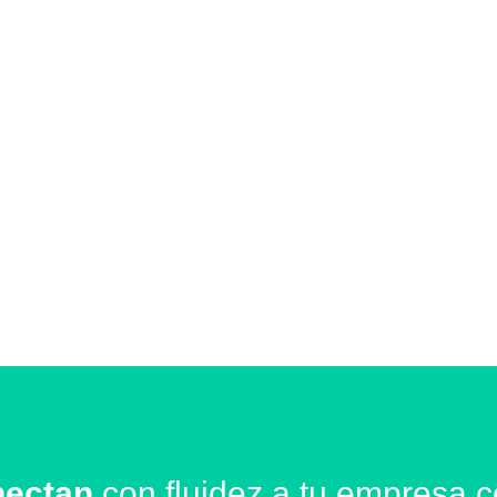
nectan
con fluidez a tu empresa c