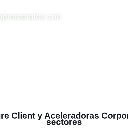
mpresariales con
e Client y Aceleradoras Corpor
sectores