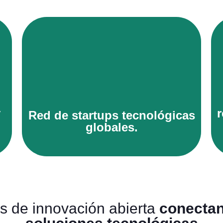
Quiero sabe más
y
r
Red de startups tecnológicas
globales.
 de innovación abierta
conectan