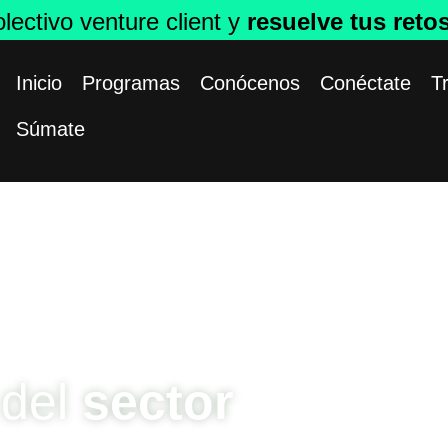
ectivo venture client y
resuelve tus reto
Inicio
Programas
Conócenos
Conéctate
T
Súmate
 del
sector